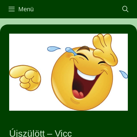
Kilépés
Menü
a
tartalomba
Újszülött – Vicc