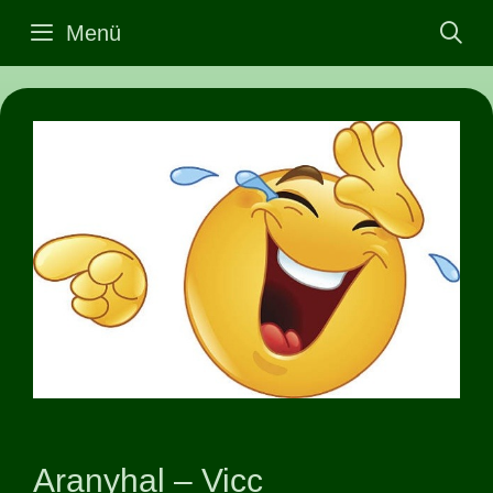
Kilépés
Menü
a
tartalomba
Aranyhal – Vicc